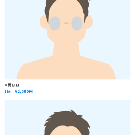
✴︎両ほほ
1回
¥2,000円