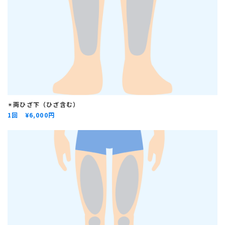
✴︎
両
ひざ
下（ひざ含む）
1回 ¥
6,000円