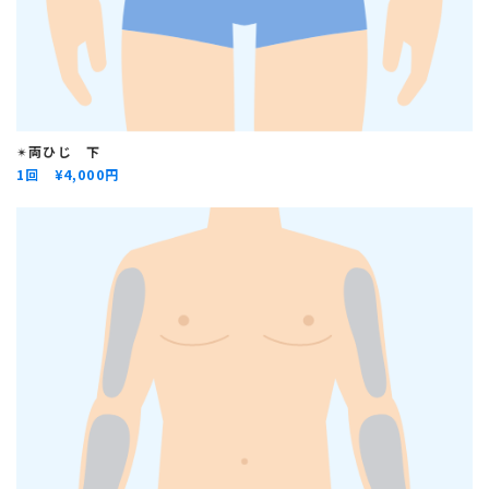
✴︎
両ひじ 下
1回 ¥
4,000円