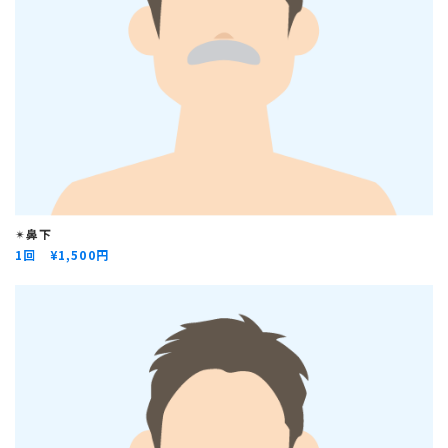
✴︎
鼻下
1回 ¥
1,500円