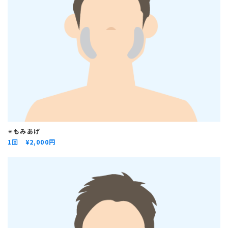
✴︎
もみあげ
1回
¥
2,000円